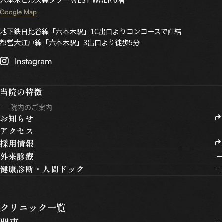
Google Map
地下鉄日比谷線「六本木駅」1C出口よりコンコースで直結
都営大江戸線「六本木駅」3出口より徒歩5分
Instagram
当院の特徴
院内のご案内
お知らせ
アクセス
採用情報
外来診療
健康診断・人間ドック
外来診療トップ
健康診断・人間ドックトップ
内科
定期健康診断
消化器内科
クリニック一覧
雇入時健康診断
整形外科
関東