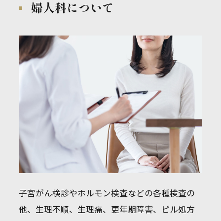
ホーム
婦人科について
当院の特徴
院内のご案内
院長ご挨拶
外来診療
健康診断・人間ドック
外来診療トップ
内科
健康診断・人間ドックトップ
お知らせ
採用情報
消化器内科
定期健康診断
整形外科
雇入時健康診断
婦人科
人間ドック
アク
眼科
海外派遣労働者の健康診断
セス
睡眠時無呼吸症候群（SAS）
住民健診
特定健康診断・特定保健指導
子宮がん検診やホルモン検査などの各種検査の
抗加齢ドック
他、生理不順、生理痛、更年期障害、ピル処方
オプション検査