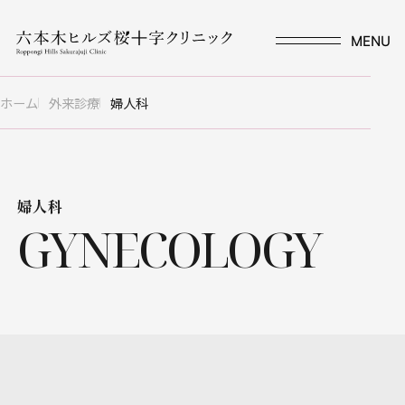
CLOSE
MENU
WEBでのご予約・変更
健康診断・人間ドック
ホーム
外来診療
婦人科
Health Checkup
予約
予約
外来診療 予約
外来診療 予約
Outpatient Appointments
婦人科
Outpatient Appointments
予約変更
予約変更
GYNECOLOGY