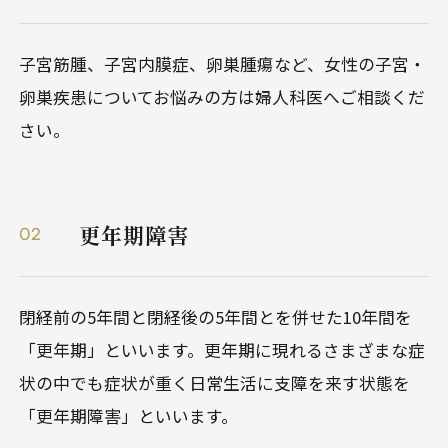
0570-07-5050
健康診断・
人間ドック
月〜金 09:00〜17:00（※土日祝除く）
子宮筋腫、子宮内膜症、卵巣腫瘍など、女性の子宮・
卵巣疾患についてお悩みの方は婦人科医へご相談くだ
03-6721-1535
外来・
さい。
平日 09:00～18:00 土曜 09:00～13:00*
二次検査
*原則第4土曜日のみ営業 / 日祝休
更年期障害
02
閉経前の5年間と閉経後の5年間とを併せた10年間を
「更年期」といいます。更年期に現れるさまざまな症
状の中でも症状が重く日常生活に支障を来す状態を
「更年期障害」といいます。