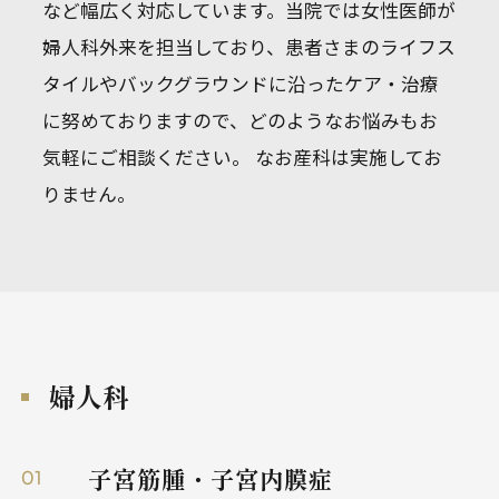
など幅広く対応しています。当院では女性医師が
受診にあたっての注意事項
〒106-6106
東京都港区六本木6-10-1
婦人科外来を担当しており、患者さまのライフス
アフターフォロー
六本木ヒルズ森タワー WEST WALK 6階
タイルやバックグラウンドに沿ったケア・治療
よくあるご質問（健診）
Google Map
に努めておりますので、どのようなお悩みもお
Instagram
気軽にご相談ください。 なお産科は実施してお
りません。
WEBでのお問い合わせ
婦人科
お問い合わせ
お問い合わせ
Contact
Contact
子宮筋腫・子宮内膜症
01
お電話でのお問い合わせ