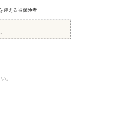
日を迎える被保険者
す。
さい。