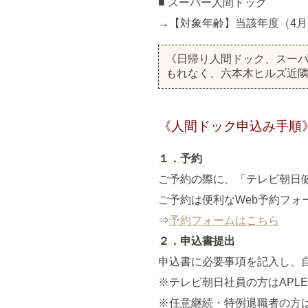
■ スーパー人間ドック
→【対象年齢】当該年度（4月1
《日帰り人間ドック、スー
もれなく、六本木ヒルズ近
《人間ドック申込み手順
１．予約
ご予約の際に、「テレビ朝日
ご予約は便利なWeb予約フォ
⇒
予約フォームはこちら
２．申込書提出
申込書に必要事項を記入し、
※テレビ朝日社員の方はAPL
※任意継続・特例退職者の方