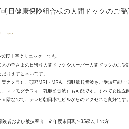
ビ朝日健康保険組合様の人間ドックのご受
リニック
ヒルズ桜十字クリニック」でも、
加入の皆さまの日帰り人間ドックやスーパー人間ドックのご受
ただけますと幸いです。
胃カメラ）、頭部MRI・MRA、頸動脈超音波もご受診可能で
ん、マンモグラフィ・乳腺超音波）も可能です。すべて女性医
ー６階なので、テレビ朝日本社ビルからのアクセスも良好です
保険者および被扶養者 ※年度末日現在35歳以上の方