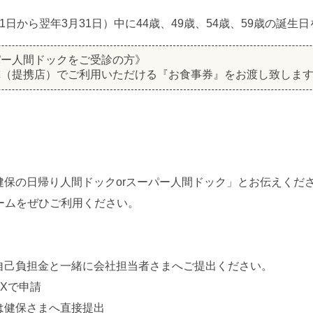
日から翌年3月31日）中に44歳、49歳、54歳、59歳の誕生
パー人間ドックをご受診の方》
隣（提携店）でご利用いただける『お食事券』をお渡し致しま
》
健保の日帰り人間ドックorスーパー人間ドック」とお伝えくだ
ームをぜひご利用ください。
自己負担金と一緒に会社担当者さまへご提出ください。
EXで申請
は健保さまへ直接提出