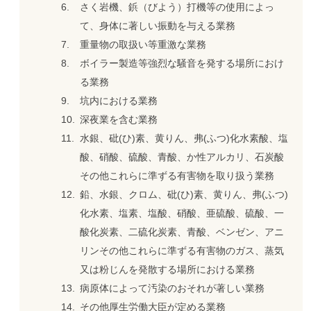
さく岩機、鋲（びよう）打機等の使用によっ
て、身体に著しい振動を与える業務
重量物の取扱い等重激な業務
ボイラー製造等強烈な騒音を発する場所におけ
る業務
坑内における業務
深夜業を含む業務
水銀、砒(ひ)素、黄りん、弗(ふつ)化水素酸、塩
酸、硝酸、硫酸、青酸、か性アルカリ、石炭酸
その他これらに準ずる有害物を取り扱う業務
鉛、水銀、クロム、砒(ひ)素、黄りん、弗(ふつ)
化水素、塩素、塩酸、硝酸、亜硫酸、硫酸、一
酸化炭素、二硫化炭素、青酸、ベンゼン、アニ
リンその他これらに準ずる有害物のガス、蒸気
又は粉じんを発散する場所における業務
病原体によって汚染のおそれが著しい業務
その他厚生労働大臣が定める業務