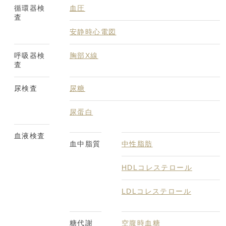
循環器検
血圧
査
安静時心電図
呼吸器検
胸部X線
査
尿検査
尿糖
尿蛋白
血液検査
血中脂質
中性脂肪
HDLコレステロール
LDLコレステロール
糖代謝
空腹時血糖